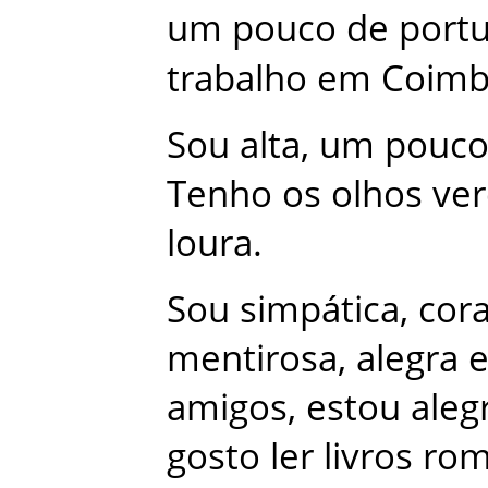
um
pouco
de
port
trabalho
em
Coimb
Sou
alta
,
um
pouc
Tenho
os
olhos
ve
loura
.
Sou
simpática
,
cor
mentirosa
,
alegra
amigos
,
estou
aleg
gosto
ler
livros
rom