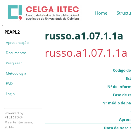
Home
|
Structu
PEAPL2
russo.a1.07.1.1a
Apresentação
russo.a1.07.1.1a
Documentos
Pesquisar
Código do
Metodologia
Es
FAQ
Nº de infor
Login
Fase de r
Nº médio de pa
Powered by
<TEI:TOK>
Apren
Maarten Janssen,
2014-
Data de nasc