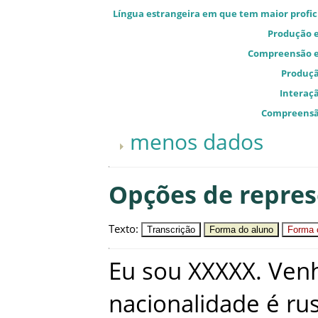
Língua estrangeira em que tem maior profic
Produção e
Compreensão e
Produçã
Interaçã
Compreensã
menos dados
Opções de repre
Texto
:
Transcrição
Forma do aluno
Forma c
Eu
sou
XXXXX
.
Ven
nacionalidade
é
ru