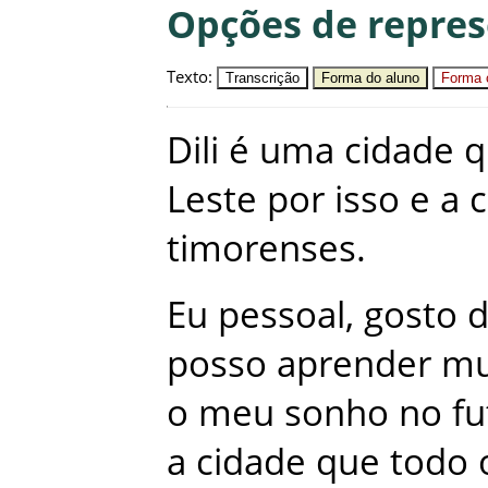
Opções de repre
Texto
:
Transcrição
Forma do aluno
Forma c
Dili
é
uma
cidade
q
Leste
por
isso
e
a
c
timorenses
.
Eu
pessoal
,
gosto
posso
aprender
mu
o
meu
sonho
no
fu
a
cidade
que
todo