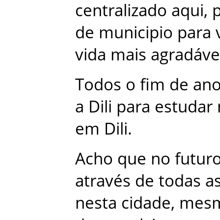
centralizado
aqui
,
de
municipio
para
vida
mais
agradáve
Todos
o
fim
de
an
a
Dili
para
estudar
em
Dili
.
Acho
que
no
futur
através
de
todas
a
nesta
cidade
,
mes