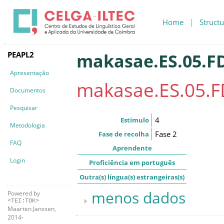
Home
|
Structu
PEAPL2
makasae.ES.05.FD
Apresentação
makasae.ES.05.F
Documentos
Pesquisar
4
Estímulo
Metodologia
Fase 2
Fase de recolha
FAQ
Aprendente
Login
Proficiência em português
Outra(s) língua(s) estrangeiras(s)
menos dados
Powered by
<TEI:TOK>
Maarten Janssen,
2014-