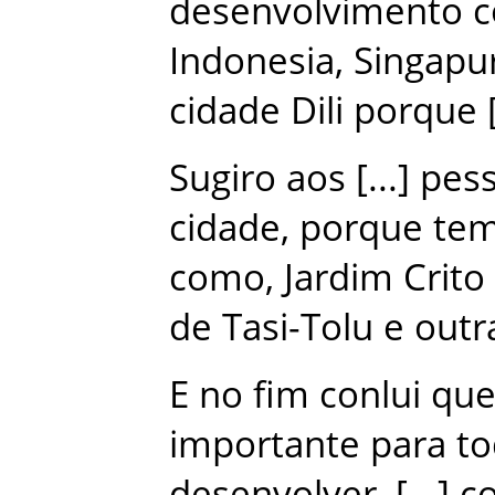
desenvolvimento
Indonesia
,
Singapu
cidade
Dili
porque
Sugiro
aos
pes
cidade
,
porque
te
como
,
Jardim
Crito
de Tasi-Tolu
e
outr
E
no
fim
conlui
qu
importante
para
t
desenvolver
,
c