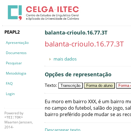
PEAPL2
balanta-crioulo.16.77.3T
balanta-crioulo.16.77.3T
Apresentação
Documentos
mais dados
Pesquisar
Metodologia
Opções de representação
FAQ
Texto
:
Transcrição
Forma do aluno
Forma c
Login
Eu
moro
em
bairro
XXX
,
é
um
bairro
mu
no
campo
do
futebol
,
salão
do
jogo
,
sa
Powered by
bairro
preférido
pode
mudar
se
as
rec
<TEI:TOK>
Maarten Janssen,
2014-
Descarregar texto