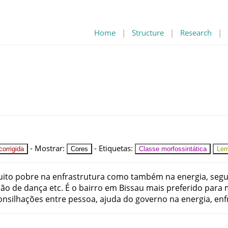
Home
|
Structure
|
Research
|
-
Mostrar
:
-
Etiquetas
:
orrigida
Cores
Classe morfossintática
Le
ito
pobre
na
enfrastrutura
como
também
na
energia
,
seg
lão
de
dança
etc
.
É
o
bairro
em
Bissau
mais
preferido
para
onsilhações
entre
pessoa
,
ajuda
do
governo
na
energia
,
enf