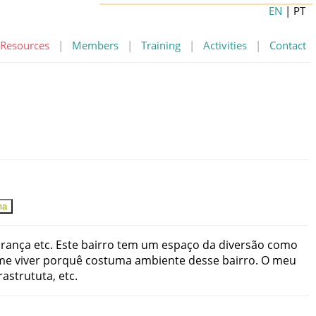
EN
| PT
Resources
|
Members
|
Training
|
Activities
|
Contact
ma
urança
etc
.
Este
bairro
tem
um
espaço
da
diversão
como
me
viver
porquê
costuma
ambiente
desse
bairro
.
O
meu
rastrututa
,
etc
.