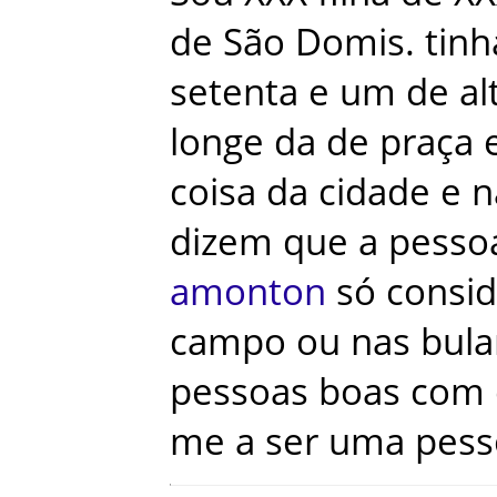
de
São Domis
.
tinh
setenta e um
de
al
longe
da
de
praça
coisa
da
cidade
e
n
dizem
que
a
pesso
amonton
só
consid
campo
ou
nas
bul
pessoas
boas
com
me
a
ser
uma
pess