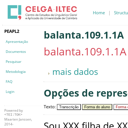
Home
|
Structu
PEAPL2
balanta.109.1.1A
Apresentação
balanta.109.1.1A
Documentos
Pesquisar
mais dados
Metodologia
FAQ
Opções de repre
Login
Texto
:
Transcrição
Forma do aluno
Forma c
Powered by
<TEI:TOK>
Maarten Janssen,
Sou
XXX
filha
de
XX
2014-