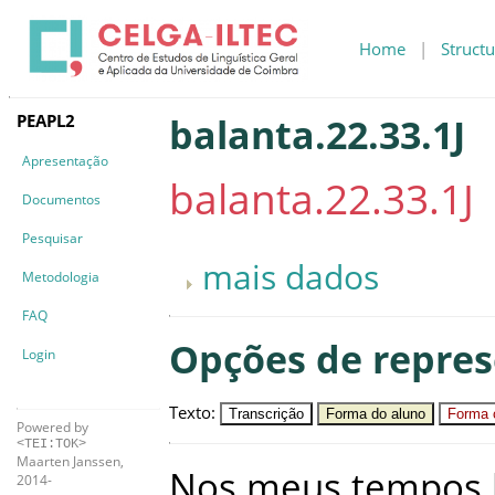
Home
|
Structu
PEAPL2
balanta.22.33.1J
Apresentação
balanta.22.33.1J
Documentos
Pesquisar
mais dados
Metodologia
FAQ
Opções de repre
Login
Texto
:
Transcrição
Forma do aluno
Forma c
Powered by
<TEI:TOK>
Maarten Janssen,
Nos
meus
tempos
2014-