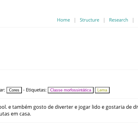
Home
|
Structure
|
Research
|
ar
:
-
Etiquetas
:
Cores
Classe morfossintática
Lema
bol
.
e
também
gosto
de
diverter
e
jogar
lido
e
gostaria
de
di
rutas
em
casa
.