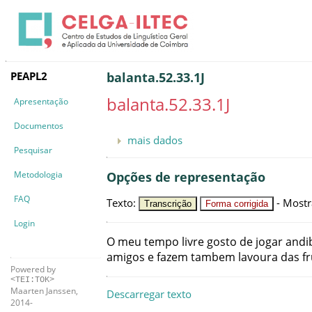
PEAPL2
balanta.52.33.1J
balanta.52.33.1J
Apresentação
Documentos
mais dados
Pesquisar
Metodologia
Opções de representação
FAQ
Texto
:
-
Mostr
Transcrição
Forma corrigida
Login
O
meu
tempo
livre
gosto
de
jogar
andi
amigos
e
fazem
tambem
lavoura
das
f
Powered by
<TEI:TOK>
Maarten Janssen,
Descarregar texto
2014-