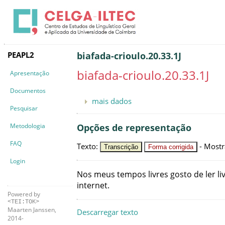
PEAPL2
biafada-crioulo.20.33.1J
biafada-crioulo.20.33.1J
Apresentação
Documentos
mais dados
Pesquisar
Metodologia
Opções de representação
FAQ
Texto
:
-
Mostr
Transcrição
Forma corrigida
Login
Nos
meus
tempos
livres
gosto
de
ler
li
internet
.
Powered by
<TEI:TOK>
Maarten Janssen,
Descarregar texto
2014-