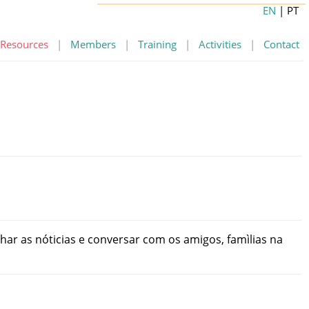
EN
| PT
Resources
|
Members
|
Training
|
Activities
|
Contact
har
as
nóticias
e
conversar
com
os
amigos
,
famìlias
na