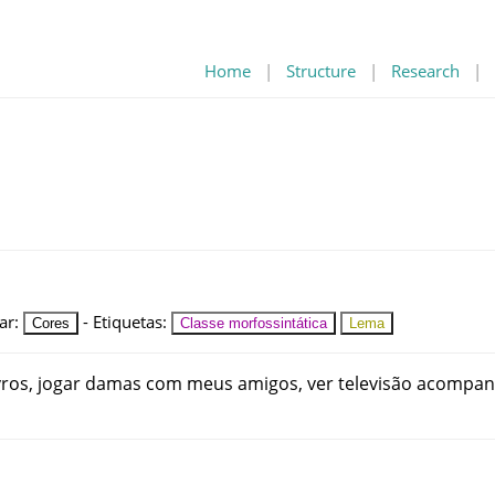
Home
|
Structure
|
Research
|
ar
:
-
Etiquetas
:
Cores
Classe morfossintática
Lema
vros
,
jogar
damas
com
meus
amigos
,
ver
televisão
acompan