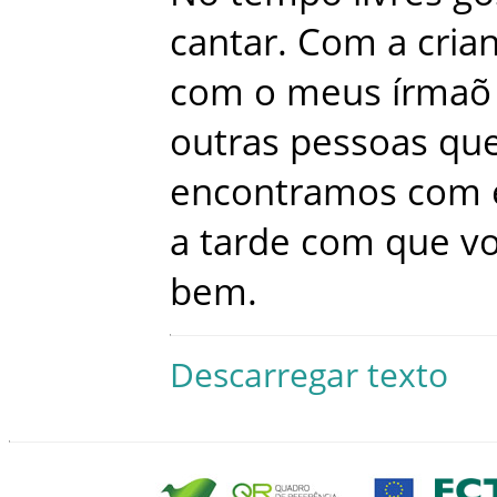
cantar
.
Com
a
cria
com
o
meus
írmaõ
outras
pessoas
qu
encontramos
com
a
tarde
com
que
v
bem
.
Descarregar texto