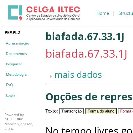
Home
|
Structu
PEAPL2
biafada.67.33.1J
Apresentação
biafada.67.33.1J
Documentos
Pesquisar
mais dados
Metodologia
FAQ
Opções de repre
Login
Texto
:
Transcrição
Forma do aluno
Forma c
Powered by
<TEI:TOK>
Maarten Janssen,
No
tempo
livres
go
2014-