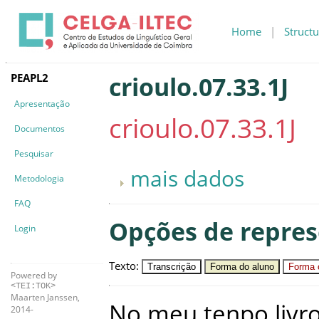
Home
|
Structu
PEAPL2
crioulo.07.33.1J
Apresentação
crioulo.07.33.1J
Documentos
Pesquisar
mais dados
Metodologia
FAQ
Opções de repre
Login
Texto
:
Transcrição
Forma do aluno
Forma c
Powered by
<TEI:TOK>
Maarten Janssen,
No
meu
tenpo
livr
2014-