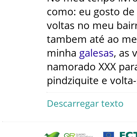
como
:
eu
gosto
de
voltas
no
meu
bair
tambem
até
ao
me
minha
galesas
,
as
namorado
XXX
par
pindziquite
e
volta
Descarregar texto