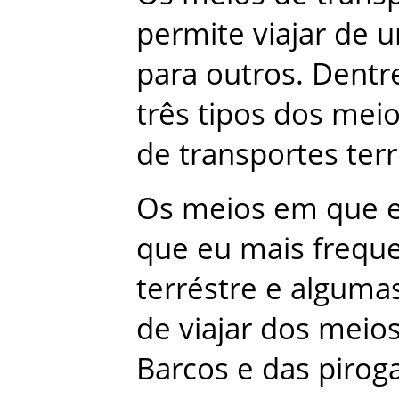
permite
viajar
de
u
para
outros
.
Dentr
três
tipos
dos
meio
de
transportes
ter
Os
meios
em
que
que
eu
mais
frequ
terréstre
e
alguma
de
viajar
dos
meio
Barcos
e
das
pirog