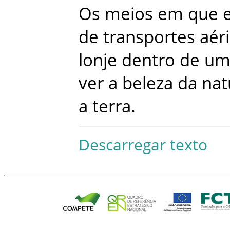
Os
meios
em
que
de
transportes
aér
lonje
dentro
de
u
ver
a
beleza
da
nat
a
terra
.
Descarregar texto