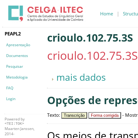
Home
|
Structu
PEAPL2
crioulo.102.75.3S
Apresentação
crioulo.102.75.3S
Documentos
Pesquisar
mais dados
Metodologia
FAQ
Opções de repre
Login
Texto
:
-
Mostr
Transcrição
Forma corrigida
Powered by
<TEI:TOK>
Maarten Janssen,
Os
meios
de
trans
2014-