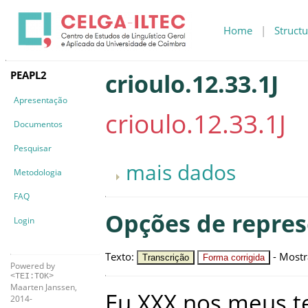
Home
|
Structu
PEAPL2
crioulo.12.33.1J
Apresentação
crioulo.12.33.1J
Documentos
Pesquisar
mais dados
Metodologia
FAQ
Opções de repre
Login
Texto
:
-
Mostr
Transcrição
Forma corrigida
Powered by
<TEI:TOK>
Maarten Janssen,
Eu
XXX
nos
meus
t
2014-