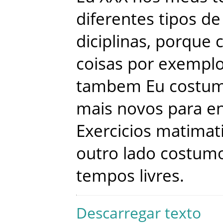
diferentes
tipos
de
diciplinas
,
porque
coisas
por
exempl
tambem
Eu
costu
mais
novos
para
en
Exercicios
matimat
outro
lado
costum
tempos
livres
.
Descarregar texto