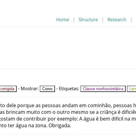
Home
|
Structure
|
Research
|
-
Mostrar
:
-
Etiquetas
:
orrigida
Cores
Classe morfossintática
Le
to
dele
porque
as
pessoas
andam
em
cominhão
,
pessoas
h
ças
brincam
muito
com
o
outro
mesmo
se
a
criãnça
é
difici
gostam
de
contribuir
por
exemplo
:
A
água
é
bem
dificil
na
m
nto
ter
água
na
zona
.
Obrigada
.