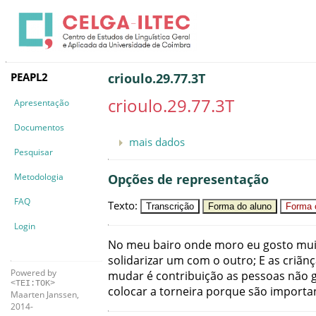
PEAPL2
crioulo.29.77.3T
crioulo.29.77.3T
Apresentação
Documentos
mais dados
Pesquisar
Metodologia
Opções de representação
FAQ
Texto
:
Transcrição
Forma do aluno
Forma c
Login
No
meu
bairo
onde
moro
eu
gosto
mui
solidarizar
um
com
o
outro
;
E
as
criãn
Powered by
mudar
é
contribuição
as
pessoas
não
<TEI:TOK>
colocar
a
torneira
porque
são
importa
Maarten Janssen,
2014-