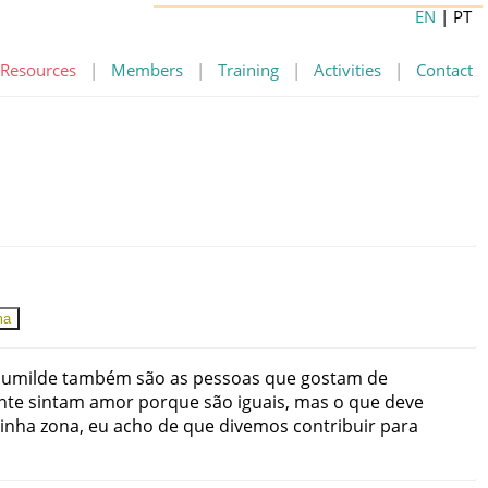
EN
| PT
Resources
|
Members
|
Training
|
Activities
|
Contact
ma
umilde
também
são
as
pessoas
que
gostam
de
ênte
sintam
amor
porque
são
iguais
,
mas
o
que
deve
inha
zona
,
eu
acho
de
que
divemos
contribuir
para