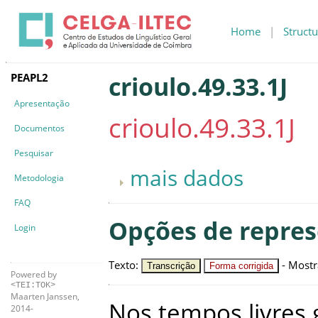
Home
|
Structu
PEAPL2
crioulo.49.33.1J
Apresentação
crioulo.49.33.1J
Documentos
Pesquisar
mais dados
Metodologia
FAQ
Opções de repre
Login
Texto
:
-
Mostr
Transcrição
Forma corrigida
Powered by
<TEI:TOK>
Maarten Janssen,
Nos
tempos
livres
2014-