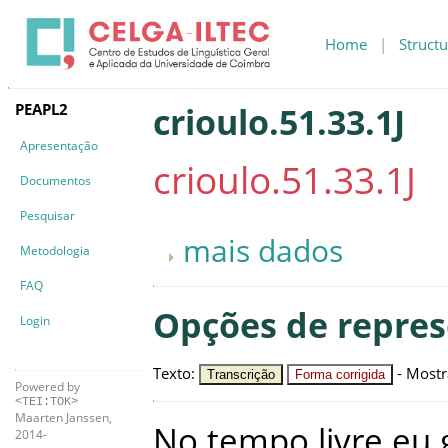
Home
|
Structu
PEAPL2
crioulo.51.33.1J
Apresentação
crioulo.51.33.1J
Documentos
Pesquisar
mais dados
Metodologia
FAQ
Opções de repre
Login
Texto
:
-
Mostr
Transcrição
Forma corrigida
Powered by
<TEI:TOK>
Maarten Janssen,
No
tempo
livre
eu
2014-