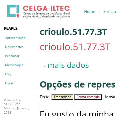
Home
|
Structu
PEAPL2
crioulo.51.77.3T
Apresentação
crioulo.51.77.3T
Documentos
Pesquisar
mais dados
Metodologia
FAQ
Opções de repre
Login
Texto
:
-
Mostr
Transcrição
Forma corrigida
Powered by
<TEI:TOK>
Maarten Janssen,
Eu
gosto
da
minha
2014-