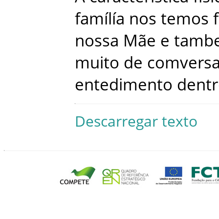
famílía
nos
temos
nossa
Mãe
e
tamb
muito
de
comversa
entedimento
dent
Descarregar texto