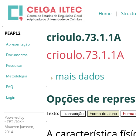
Home
|
Structu
PEAPL2
crioulo.73.1.1A
Apresentação
crioulo.73.1.1A
Documentos
Pesquisar
mais dados
Metodologia
FAQ
Opções de repre
Login
Texto
:
Transcrição
Forma do aluno
Forma c
Powered by
<TEI:TOK>
Maarten Janssen,
A
característica
físí
2014-