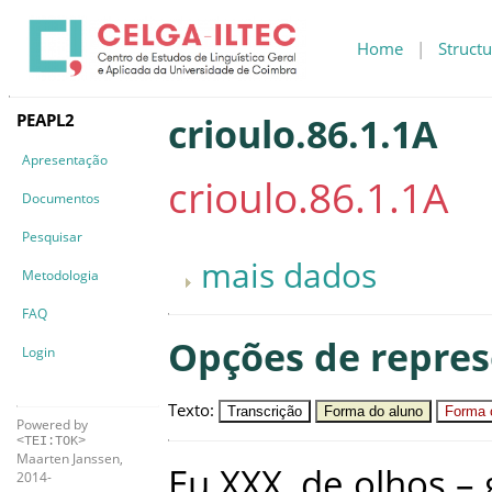
Home
|
Structu
PEAPL2
crioulo.86.1.1A
Apresentação
crioulo.86.1.1A
Documentos
Pesquisar
mais dados
Metodologia
FAQ
Opções de repre
Login
Texto
:
Transcrição
Forma do aluno
Forma c
Powered by
<TEI:TOK>
Maarten Janssen,
Eu
XXX
,
de
olhos
–
2014-