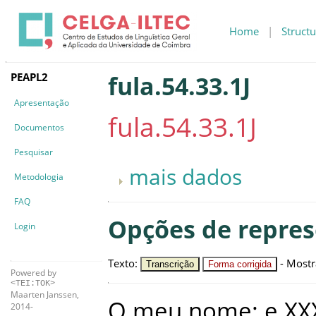
Home
|
Structu
PEAPL2
fula.54.33.1J
Apresentação
fula.54.33.1J
Documentos
Pesquisar
mais dados
Metodologia
FAQ
Opções de repre
Login
Texto
:
-
Mostr
Transcrição
Forma corrigida
Powered by
<TEI:TOK>
Maarten Janssen,
O
meu
nome
:
e
XX
2014-