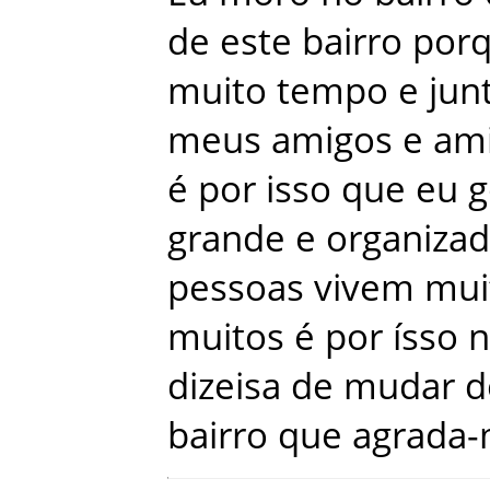
de
este
bairro
por
muito
tempo
e
jun
meus
amigos
e
am
é
por
isso
que
eu
g
grande
e
organiza
pessoas
vivem
mui
muitos
é
por
ísso
n
dizeisa
de
mudar
d
bairro
que
agrada