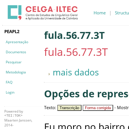
Home
|
Structu
PEAPL2
fula.56.77.3T
Apresentação
fula.56.77.3T
Documentos
Pesquisar
mais dados
Metodologia
FAQ
Opções de repre
Login
Texto
:
-
Mostr
Transcrição
Forma corrigida
Powered by
<TEI:TOK>
Maarten Janssen,
Eu
moro
no
bairro
2014-