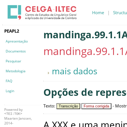
Home
|
Structu
PEAPL2
mandinga.99.1.1
Apresentação
mandinga.99.1.1
Documentos
Pesquisar
mais dados
Metodologia
FAQ
Opções de repre
Login
Texto
:
-
Mostr
Transcrição
Forma corrigida
Powered by
<TEI:TOK>
Maarten Janssen,
A
XXX
e
uma
meni
2014-