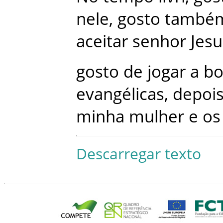
nele
,
gosto
també
aceitar
senhor
Jesu
gosto
de
jogar
a
bo
evangélicas
,
depoi
minha
mulher
e
os
Descarregar texto