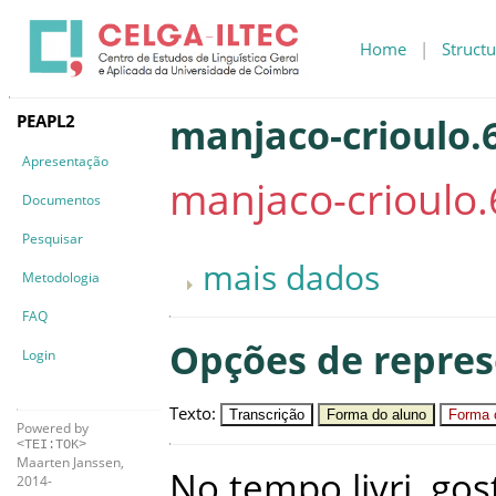
Home
|
Structu
PEAPL2
manjaco-crioulo.6
Apresentação
manjaco-crioulo.
Documentos
Pesquisar
mais dados
Metodologia
FAQ
Opções de repre
Login
Texto
:
Transcrição
Forma do aluno
Forma c
Powered by
<TEI:TOK>
Maarten Janssen,
No
tempo
livri
,
gos
2014-