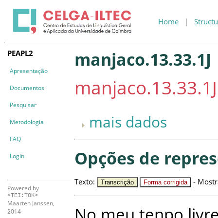
Home
|
Structu
PEAPL2
manjaco.13.33.1J
Apresentação
manjaco.13.33.1J
Documentos
Pesquisar
mais dados
Metodologia
FAQ
Opções de repre
Login
Texto
:
-
Mostr
Transcrição
Forma corrigida
Powered by
<TEI:TOK>
Maarten Janssen,
No
meu
tenpo
livr
2014-