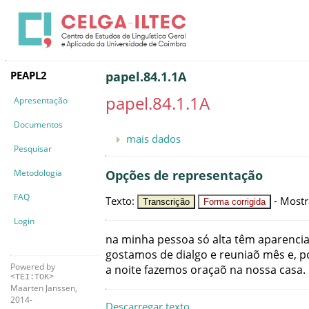
PEAPL2
papel.84.1.1A
papel.84.1.1A
Apresentação
Documentos
mais dados
Pesquisar
Metodologia
Opções de representação
FAQ
Texto
:
-
Mostr
Transcrição
Forma corrigida
Login
na
minha
pessoa
só
alta
têm
aparenci
gostamos
de
dialgo
e
reuniaõ
mês
e
,
p
Powered by
a
noite
fazemos
oraçaõ
na
nossa
casa
.
<TEI:TOK>
Maarten Janssen,
2014-
Descarregar texto