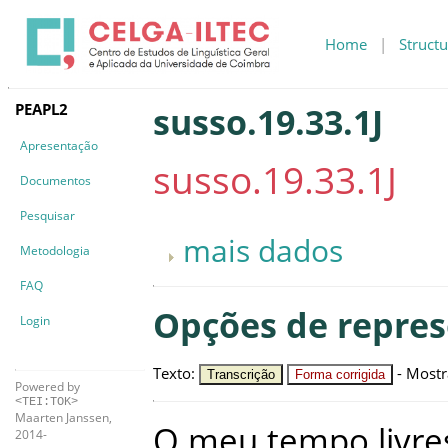
Home
|
Structu
PEAPL2
susso.19.33.1J
Apresentação
susso.19.33.1J
Documentos
Pesquisar
mais dados
Metodologia
FAQ
Opções de repre
Login
Texto
:
-
Mostr
Transcrição
Forma corrigida
Powered by
<TEI:TOK>
Maarten Janssen,
O
meu
tempo
livre
2014-