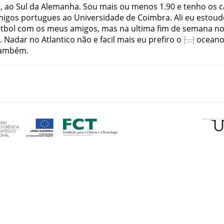
h
,
ao
Sul
da
Alemanha
.
Sou
mais
ou
menos
1.90
e
tenho
os
c
migos
portugues
ao
Universidade
de
Coimbra
.
Ali
eu
estoud
tbol
com
os
meus
amigos
,
mas
na
ultima
fim de semana
no
.
Nadar
no
Atlantico
não
e
facil
mais
eu
prefiro
o
ocean
ambém
.