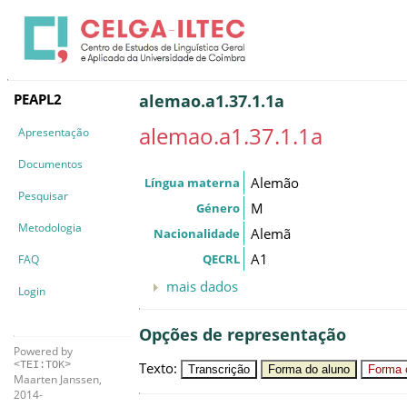
PEAPL2
alemao.a1.37.1.1a
alemao.a1.37.1.1a
Apresentação
Documentos
Alemão
Língua materna
Pesquisar
M
Género
Metodologia
Alemã
Nacionalidade
A1
QECRL
FAQ
mais dados
Login
Opções de representação
Powered by
Texto
:
<TEI:TOK>
Transcrição
Forma do aluno
Forma c
Maarten Janssen,
2014-