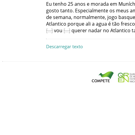
Eu
tenho
25
anos
e
morada
em
Muníc
gosto
tanto
.
Especialmente
os
meus
a
de semana
,
normalmente
,
jogo
basque
Atlantico
porque
ali
a
agua
é
tão
fresco
vou
querer
nadar
no
Atlantico
t
Descarregar texto