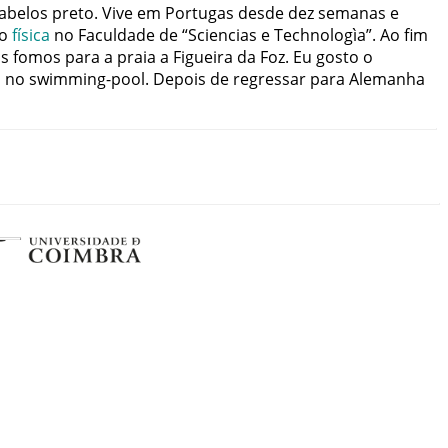
abelos
preto
.
Vive
em
Portugas
desde
dez
semanas
e
o
física
no
Faculdade
de
“Sciencias
e
Technologìa”
.
Ao
fim
s
fomos
para
a
praia
a
Figueira
da
Foz
.
Eu
gosto
o
o
no
swimming-pool
.
Depois
de
regressar
para
Alemanha