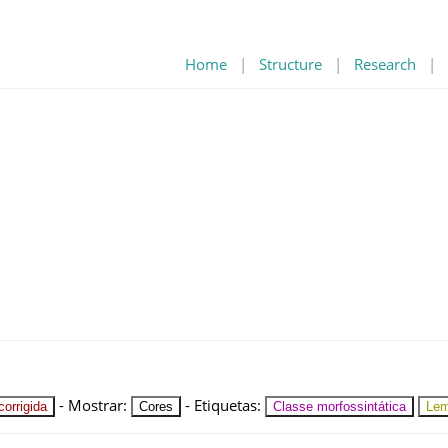
Home
|
Structure
|
Research
|
-
Mostrar
:
-
Etiquetas
:
orrigida
Cores
Classe morfossintática
Le