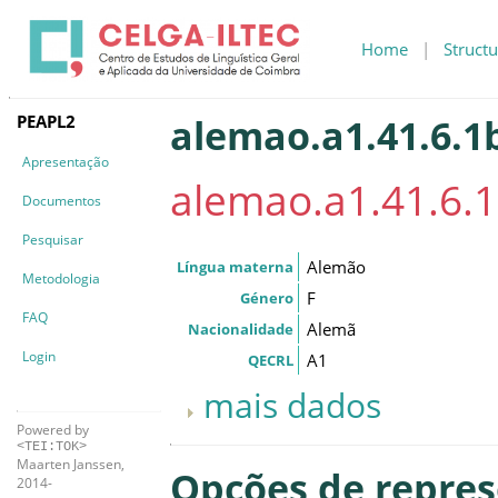
Home
|
Structu
PEAPL2
alemao.a1.41.6.1
Apresentação
alemao.a1.41.6.
Documentos
Pesquisar
Alemão
Língua materna
Metodologia
F
Género
FAQ
Alemã
Nacionalidade
Login
A1
QECRL
mais dados
Powered by
<TEI:TOK>
Maarten Janssen,
Opções de repre
2014-