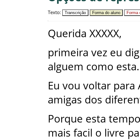
Texto
:
Transcrição
Forma do aluno
Forma c
Querida
XXXXX
,
primeira
vez
eu
di
alguem
como
esta
.
Eu
vou
voltar
para
amigas
dos
diferen
Porque
esta
temp
mais
facil
o
livre
pa