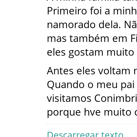
Primeiro
foi
a
minh
namorado
dela
.
Nã
mas
também
em
F
eles
gostam
muito
Antes
eles
voltam
Quando
o
meu
pai
visitamos
Conimbr
porque
hve
muito
Descarregar texto