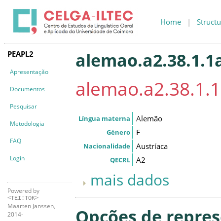
Home
|
Structu
PEAPL2
alemao.a2.38.1.1
Apresentação
alemao.a2.38.1.
Documentos
Pesquisar
Alemão
Língua materna
Metodologia
F
Género
FAQ
Austríaca
Nacionalidade
Login
A2
QECRL
mais dados
Powered by
<TEI:TOK>
Maarten Janssen,
Opções de repre
2014-