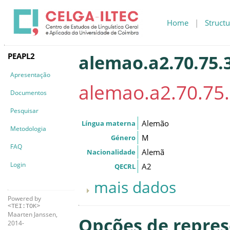
Home
|
Structu
PEAPL2
alemao.a2.70.75.
Apresentação
alemao.a2.70.75
Documentos
Pesquisar
Alemão
Língua materna
Metodologia
M
Género
FAQ
Alemã
Nacionalidade
Login
A2
QECRL
mais dados
Powered by
<TEI:TOK>
Maarten Janssen,
Opções de repre
2014-