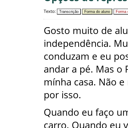
Texto
:
Transcrição
Forma do aluno
Forma c
Gosto
muito
de
al
independência
.
Mu
conduzam
e
eu
po
andar
a
pé
.
Mas
o
mínha
casa
.
Não
e
por
isso
.
Quando
eu
faço
u
carro
.
Quando
eu