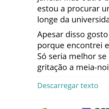
estou
a
procurar
u
longe
da
universid
Apesar
disso
gosto
porque
encontrei
e
Só
seria
melhor
se
gritação
a
meia-noi
Descarregar texto