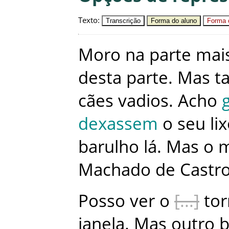
Texto
:
Transcrição
Forma do aluno
Forma c
Moro
na
parte
mai
desta
parte
.
Mas
t
cães
vadios
.
Acho
dexassem
o
seu
li
barulho
lá
.
Mas
o
Machado
de
Castr
Posso
ver
o
tor
janela
.
Mas
outro
b