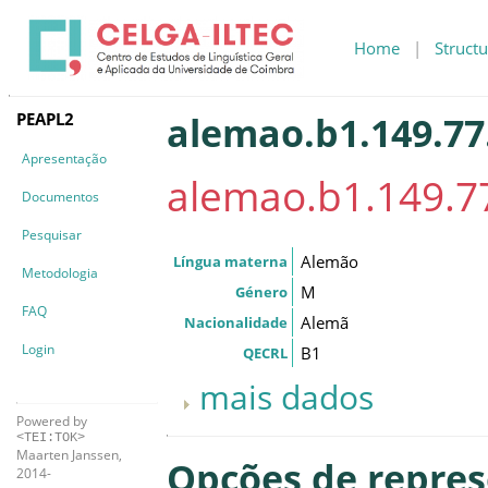
Home
|
Structu
PEAPL2
alemao.b1.149.77
Apresentação
alemao.b1.149.7
Documentos
Pesquisar
Alemão
Língua materna
Metodologia
M
Género
FAQ
Alemã
Nacionalidade
Login
B1
QECRL
mais dados
Powered by
<TEI:TOK>
Maarten Janssen,
Opções de repre
2014-