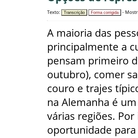
Texto
:
-
Mostr
Transcrição
Forma corrigida
A
maioria
das
pess
principalmente
a
c
pensam
primeiro
d
outubro
)
,
comer
sa
couro
e
trajes
típic
na
Alemanha
é
um
várias
regiões
.
Por
oportunidade
para