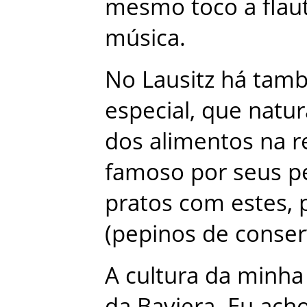
mesmo
toco
a
flau
música
.
No
Lausitz
há
tam
especial
,
que
natu
dos
alimentos
na
r
famoso
por
seus
p
pratos
com
estes
,
(
pepinos
de
conser
A
cultura
da
minha
da
Baviera
.
Eu
ach