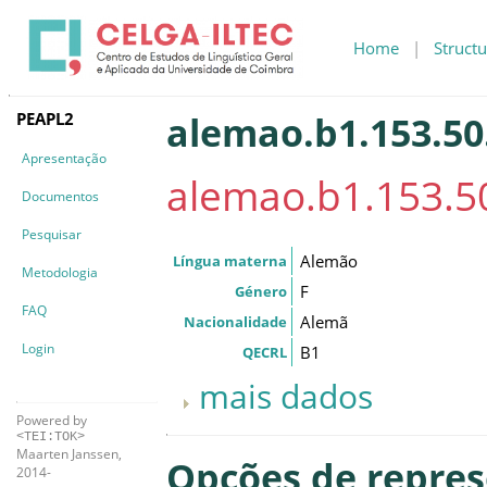
Home
|
Structu
PEAPL2
alemao.b1.153.50
Apresentação
alemao.b1.153.50
Documentos
Pesquisar
Alemão
Língua materna
Metodologia
F
Género
FAQ
Alemã
Nacionalidade
Login
B1
QECRL
mais dados
Powered by
<TEI:TOK>
Maarten Janssen,
Opções de repre
2014-