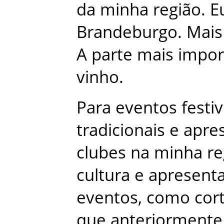
da
minha
região
.
E
Brandeburgo
.
Mais
A
parte
mais
impor
vinho
.
Para
eventos
festi
tradicionais
e
apre
clubes
na
minha
re
cultura
e
apresent
eventos
,
como
cor
que
anteriormente