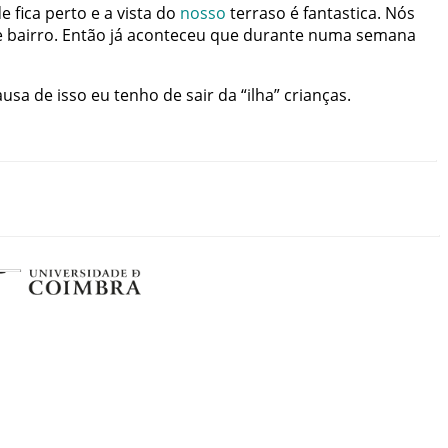
de
fica
perto
e
a
vista
do
nosso
terraso
é
fantastica
.
Nós
e
bairro
.
Então
já
aconteceu
que
durante
numa
semana
ausa
de
isso
eu
tenho
de
sair
da
“
ilha
”
crianças
.