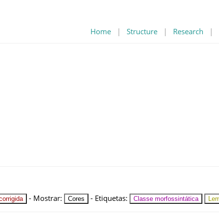
Home
|
Structure
|
Research
|
-
Mostrar
:
-
Etiquetas
:
orrigida
Cores
Classe morfossintática
Le