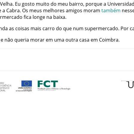
 Velha
.
Eu
gosto
muito
do
meu
bairro
,
porque
a
Universida
e
a
Cabra
.
Os
meus
melhores
amigos
moram
também
ness
ermercado
fica
longe
na
baixa
.
nda
as
coisas
mais
carro
do
que
num
supermercado
.
Por
c
e
não
queria
morar
em
uma
outra
casa
em
Coimbra
.