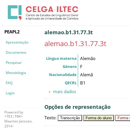
PEAPL2
alemao.b1.31.77.3t
alemao.b1.31.77.3t
Apresentação
Documentos
Alemão
Língua materna
Pesquisar
F
Género
Metodologia
Alemã
Nacionalidade
B1
QECRL
FAQ
mais dados
Login
Opções de representação
Powered by
Texto
:
<TEI:TOK>
Transcrição
Forma do aluno
Forma c
Maarten Janssen,
2014-