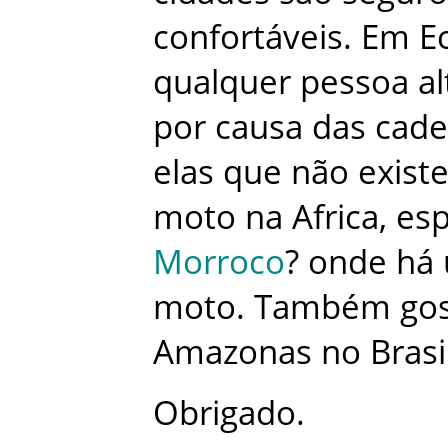
confortáveis
.
Em
E
qualquer
pessoa
al
por
causa
das
cade
elas
que
não
exist
moto
na
Africa
,
esp
Morroco
?
onde
há
moto
.
Também
go
Amazonas
no
Brasi
Obrigado
.