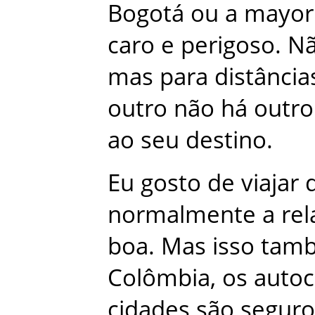
Bogotá
ou
a
mayor
caro
e
perigoso
.
N
mas
para
distância
outro
não
há
outro
ao
seu
destino
.
Eu
gosto
de
viajar
normalmente
a
rel
boa
.
Mas
isso
tam
Colômbia
,
os
autoc
cidades
são
seguro