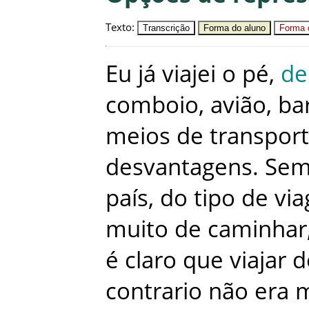
Texto
:
Transcrição
Forma do aluno
Forma c
Eu
já
viajei
o
pé
,
de
comboio
,
avião
,
ba
meios
de
transpor
desvantagens
.
Sem
país
,
do
tipo
de
vi
muito
de
caminhar
é
claro
que
viajar
d
contrario
não
era
m