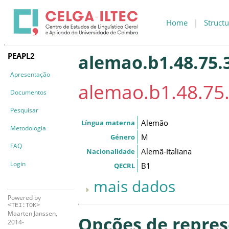
Home
|
Structu
PEAPL2
alemao.b1.48.75.
Apresentação
alemao.b1.48.75
Documentos
Pesquisar
Alemão
Língua materna
Metodologia
M
Género
FAQ
Alemã-Italiana
Nacionalidade
Login
B1
QECRL
mais dados
Powered by
<TEI:TOK>
Maarten Janssen,
Opções de repre
2014-