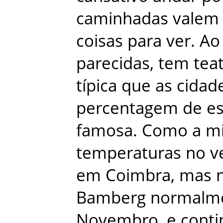
caminhadas
valem
coisas
para
ver
.
Ao
parecidas
,
tem
tea
típica
que
as
cidad
percentagem
de
e
famosa
.
Como
a
m
temperaturas
no
v
em
Coimbra
,
mas
Bamberg
normalm
Novembro
,
e
conti