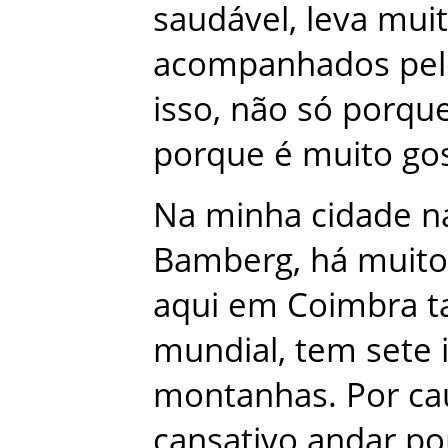
saudável
,
leva
mui
acompanhados
pe
isso
,
não
só
porqu
porque
é
muito
go
Na
minha
cidade
n
Bamberg
,
há
muito
aqui
em
Coimbra
mundial
,
tem
sete
montanhas
.
Por
ca
cansativo
andar
po