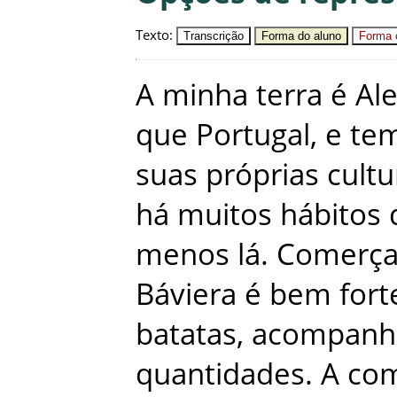
Texto
:
Transcrição
Forma do aluno
Forma c
A
minha
terra
é
Al
que
Portugal
,
e
te
suas
próprias
cultu
há
muitos
hábitos
menos
lá
.
Comerç
Báviera
é
bem
fort
batatas
,
acompanh
quantidades
.
A
co