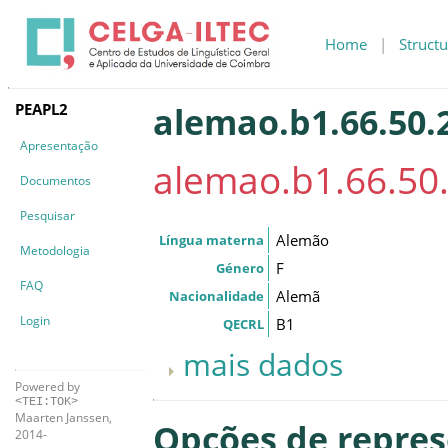
Home
|
Structu
PEAPL2
alemao.b1.66.50.2
Apresentação
alemao.b1.66.50.
Documentos
Pesquisar
Alemão
Língua materna
Metodologia
F
Género
FAQ
Alemã
Nacionalidade
Login
B1
QECRL
mais dados
Powered by
<TEI:TOK>
Maarten Janssen,
Opções de repre
2014-