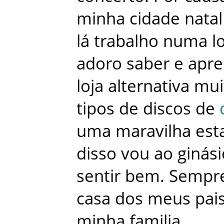
minha
cidade
natal
lá
trabalho
numa
l
adoro
saber
e
apre
loja
alternativa
mui
tipos
de
discos
de
uma
maravilha
est
disso
vou
ao
ginási
sentir
bem
.
Sempr
casa
dos
meus
pai
minha
familia
.