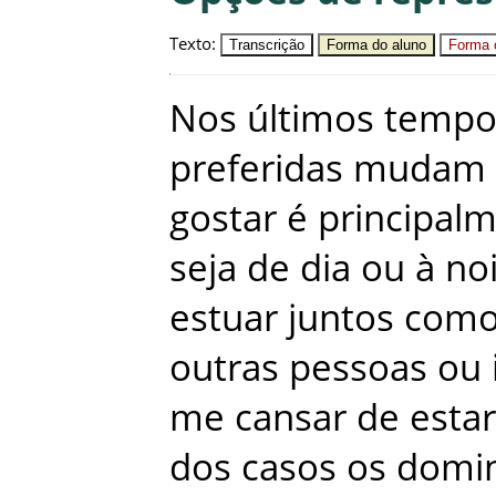
Texto
:
Transcrição
Forma do aluno
Forma c
Nos
últimos
tempo
preferidas
mudam
gostar
é
principal
seja
de
dia
ou
à
no
estuar
juntos
com
outras
pessoas
ou
me
cansar
de
estar
dos
casos
os
domi