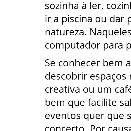
sozinha
à
ler
,
cozin
ir
a
piscina
ou
dar
natureza
.
Naquele
computador
para
Se
conhecer
bem
a
descobrir
espaços
creativa
ou
um
caf
bem
que
facilite
sa
eventos
quer
que
concerto
.
Por
caus