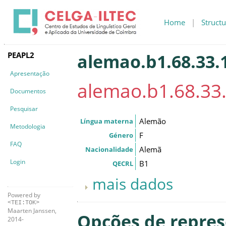
Home
|
Structu
PEAPL2
alemao.b1.68.33.1
Apresentação
alemao.b1.68.33.
Documentos
Pesquisar
Alemão
Língua materna
Metodologia
F
Género
FAQ
Alemã
Nacionalidade
Login
B1
QECRL
mais dados
Powered by
<TEI:TOK>
Maarten Janssen,
Opções de repre
2014-