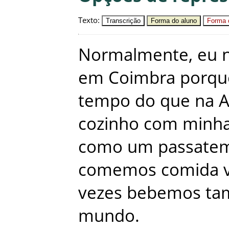
Texto
:
Transcrição
Forma do aluno
Forma c
Normalmente
,
eu
em
Coimbra
porqu
tempo
do
que
na
A
cozinho
com
minh
como
um
passate
comemos
comida
vezes
bebemos
ta
mundo
.