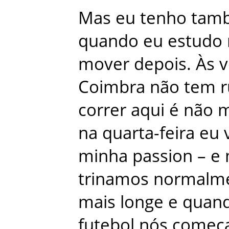
Mas
eu
tenho
tam
quando
eu
estudo
mover
depois
.
Às
v
Coimbra
não
tem
r
correr
aqui
é
não
m
na
quarta-feira
eu
minha
passion
–
e
trinamos
normalm
mais
longe
e
quan
futebol
nós
começ