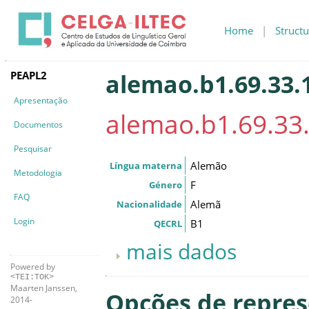
Home
|
Structu
PEAPL2
alemao.b1.69.33.1
Apresentação
alemao.b1.69.33.
Documentos
Pesquisar
Alemão
Língua materna
Metodologia
F
Género
FAQ
Alemã
Nacionalidade
Login
B1
QECRL
mais dados
Powered by
<TEI:TOK>
Maarten Janssen,
Opções de repre
2014-