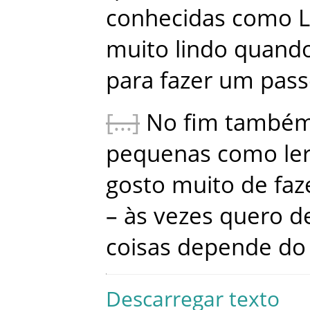
conhecidas
como
L
muito
lindo
quand
para
fazer
um
pass
No
fim
també
pequenas
como
le
gosto
muito
de
faz
–
às
vezes
quero
d
coisas
depende
do
Descarregar texto