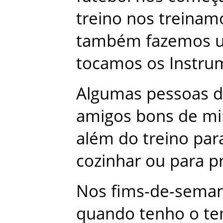
treino
nos
treinam
também
fazemos
tocamos
os
Instru
Algumas
pessoas
d
amigos
bons
de
m
além
do
treino
par
cozinhar
ou
para
p
Nos
fims-de-sema
quando
tenho
o
t