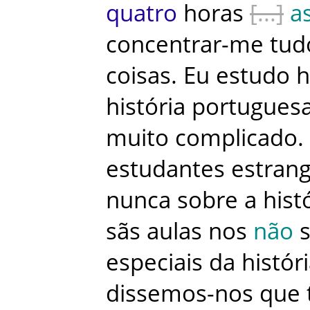
quatro
horas
a
concentrar-me
tud
coisas
.
Eu
estudo
h
história
portugues
muito
complicado
.
estudantes
estran
nunca
sobre
a
hist
sãs
aulas
nos
não
especiais
da
histór
dissemos-nos
que