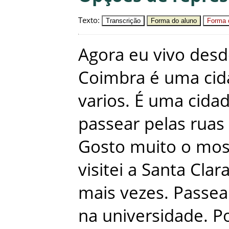
Texto
:
Transcrição
Forma do aluno
Forma c
Agora
eu
vivo
desd
Coimbra
é
uma
ci
varios
.
É
uma
cida
passear
pelas
ruas
Gosto
muito
o
mos
visitei
a
Santa
Clar
mais
vezes
.
Passea
na
universidade
.
P