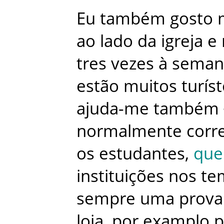
Eu
também
gosto
ao
lado
da
igreja
e
tres
vezes
à
seman
estão
muitos
turís
ajuda-me
também
normalmente
corr
os
estudantes
,
que
instituições
nos
te
sempre
uma
prova
loja
,
por
examplo
p