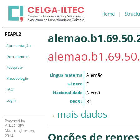
Home
|
Structu
PEAPL2
alemao.b1.69.50.2
Apresentação
alemao.b1.69.50.
Documentos
Pesquisar
Alemão
Língua materna
Metodologia
F
Género
FAQ
Alemã
Nacionalidade
Login
B1
QECRL
mais dados
Powered by
<TEI:TOK>
Maarten Janssen,
Opções de repre
2014-