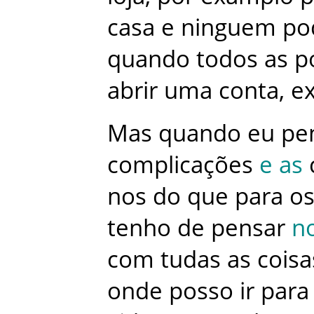
casa
e
ninguem
po
quando
todos
as
p
abrir
uma
conta
,
ex
Mas
quando
eu
pe
complicações
e
as
nos
do
que
para
o
tenho
de
pensar
n
com
tudas
as
coisa
onde
posso
ir
para