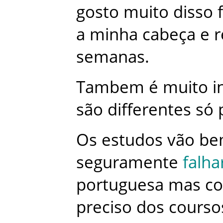
gosto
muito
disso
a
minha
cabeça
e
r
semanas
.
Tambem
é
muito
i
são
differentes
só
Os
estudos
vão
be
seguramente
falha
portuguesa
mas
c
preciso
dos
courso