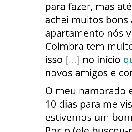
para
fazer
,
mas
até
achei
muitos
bons
apartamento
nós
v
Coimbra
tem
muit
isso
no
início
q
novos
amigos
e
co
O
meu
namorado
10
dias
para
me
vis
estivemos
um
bo
Porto
(
ele
buscou-