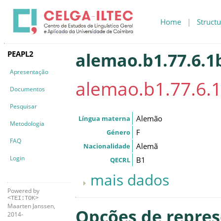
Home
|
Structu
PEAPL2
alemao.b1.77.6.1
Apresentação
alemao.b1.77.6.
Documentos
Pesquisar
Alemão
Língua materna
Metodologia
F
Género
FAQ
Alemã
Nacionalidade
Login
B1
QECRL
mais dados
Powered by
<TEI:TOK>
Maarten Janssen,
Opções de repre
2014-