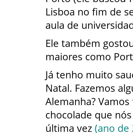
Lisboa
no
fim de 
aula
de
universida
Ele
também
gosto
maiores
como
Por
Já
tenho
muito
sau
Natal
.
Fazemos
al
Alemanha
?
Vamos
chocolade
que
nós
última
vez
(
ano
de