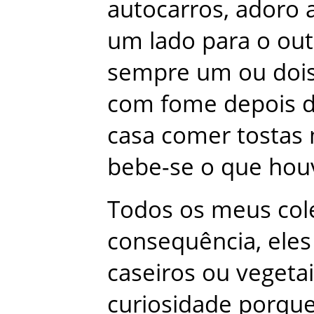
autocarros
,
adoro
um
lado
para
o
out
sempre
um
ou
doi
com
fome
depois
casa
comer
tostas
bebe-se
o
que
hou
Todos
os
meus
col
consequência
,
eles
caseiros
ou
vegeta
curiosidade
porqu