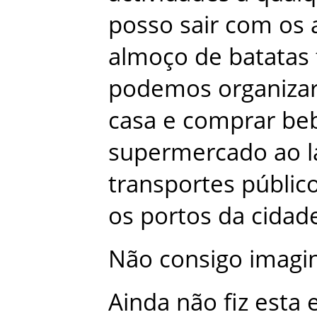
posso
sair
com
os
almoço
de
batatas
podemos
organiza
casa
e
comprar
be
supermercado
ao
transportes
públic
os
portos
da
cidad
Não
consigo
imagi
Ainda
não
fiz
esta