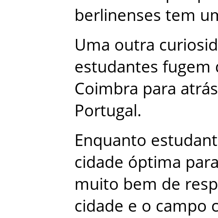
berlinenses
tem
u
Uma
outra
curiosi
estudantes
fugem
Coimbra
para
atrás
Portugal
.
Enquanto
estudan
cidade
óptima
par
muito
bem
de
res
cidade
e
o
campo