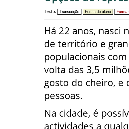
Texto
:
Transcrição
Forma do aluno
Forma c
Há
22
anos
,
nasci
de
território
e
gran
populacionais
com
volta
das
3,5
milhõ
gosto
do
cheiro
,
e
pessoas
.
Na
cidade
,
é
possív
actividades
a
qualq