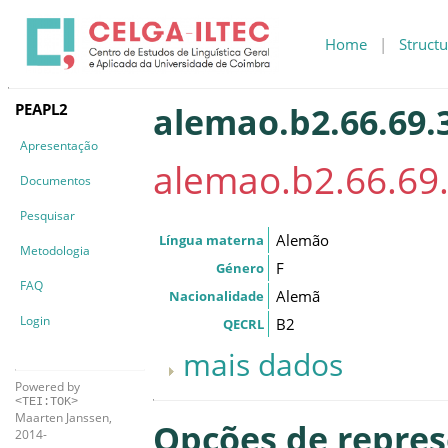
Home
|
Structu
PEAPL2
alemao.b2.66.69.
Apresentação
alemao.b2.66.69
Documentos
Pesquisar
Alemão
Língua materna
Metodologia
F
Género
FAQ
Alemã
Nacionalidade
Login
B2
QECRL
mais dados
Powered by
<TEI:TOK>
Maarten Janssen,
Opções de repre
2014-