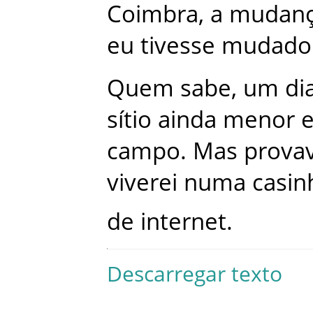
Coimbra
,
a
mudan
eu
tivesse
mudado
Quem
sabe
,
um
di
sítio
ainda
menor
campo
.
Mas
prova
viverei
numa
casin
de
internet
.
Descarregar texto