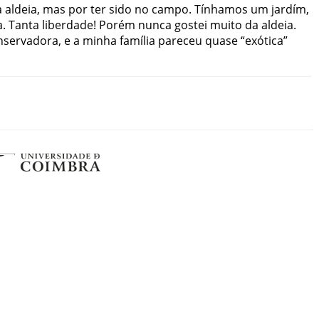
a
aldeia
,
mas
por
ter
sido
no
campo
.
Tínhamos
um
jardím
,
a
.
Tanta
liberdade
!
Porém
nunca
gostei
muito
da
aldeia
.
nservadora
,
e
a
minha
família
pareceu
quase
“
exótica
”