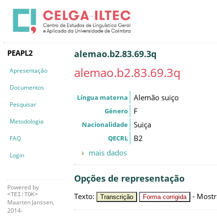
PEAPL2
alemao.b2.83.69.3q
alemao.b2.83.69.3q
Apresentação
Documentos
Alemão suiço
Língua materna
Pesquisar
F
Género
Metodologia
Suiça
Nacionalidade
B2
QECRL
FAQ
mais dados
Login
Opções de representação
Powered by
Texto
:
-
Mostr
<TEI:TOK>
Transcrição
Forma corrigida
Maarten Janssen,
2014-