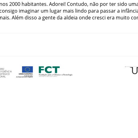
nos
2000
habitantes
.
Adorei
!
Contudo
,
não
por
ter
sido
um
consigo
imaginar
um
lugar
mais
lindo
para
passar
a
infânci
mais
.
Além
disso
a
gente
da
aldeia
onde
cresci
era
muito
co