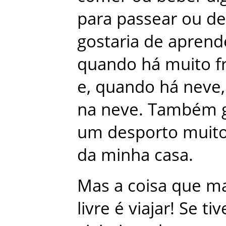
para
passear
ou
de
gostaria
de
aprend
quando
há
muito
f
e
,
quando
há
neve
,
na
neve
.
Também
um
desporto
muit
da
minha
casa
.
Mas
a
coisa
que
ma
livre
é
viajar
!
Se
tiv