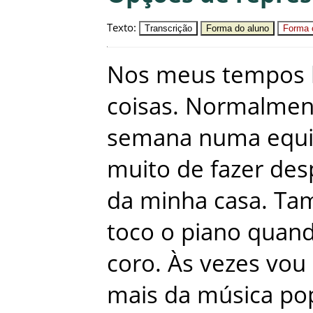
Texto
:
Transcrição
Forma do aluno
Forma c
Nos
meus
tempos
coisas
.
Normalmen
semana
numa
equ
muito
de
fazer
des
da
minha
casa
.
Ta
toco
o
piano
quan
coro
.
Às
vezes
vou
mais
da
música
po