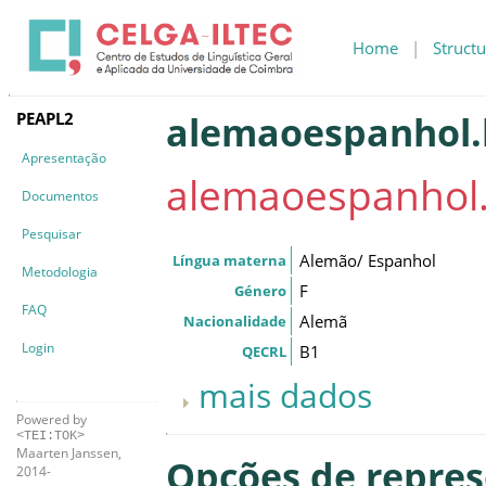
Home
|
Structu
PEAPL2
alemaoespanhol.b
Apresentação
alemaoespanhol.
Documentos
Pesquisar
Alemão/ Espanhol
Língua materna
Metodologia
F
Género
FAQ
Alemã
Nacionalidade
Login
B1
QECRL
mais dados
Powered by
<TEI:TOK>
Maarten Janssen,
Opções de repre
2014-