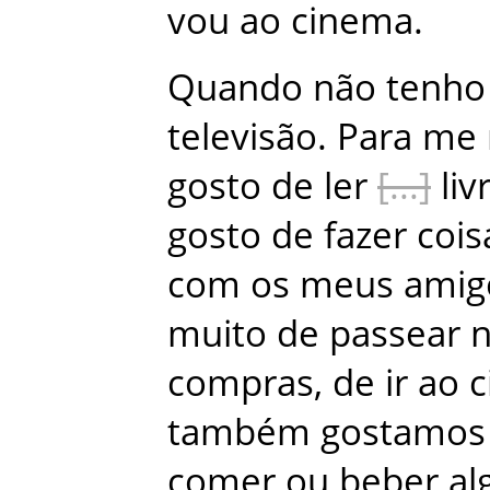
vou
ao
cinema
.
Quando
não
tenho
televisão
.
Para
me
gosto
de
ler
liv
gosto
de
fazer
cois
com
os
meus
amig
muito
de
passear
compras
,
de
ir
ao
c
também
gostamos
comer
ou
beber
al