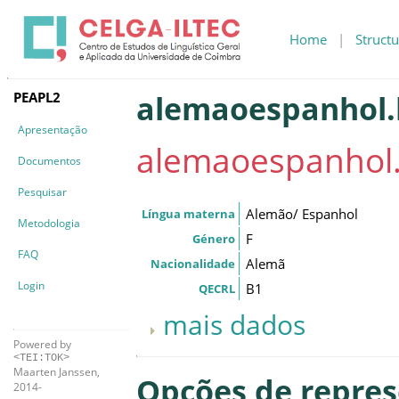
Home
|
Structu
PEAPL2
alemaoespanhol.b
Apresentação
alemaoespanhol.
Documentos
Pesquisar
Alemão/ Espanhol
Língua materna
Metodologia
F
Género
FAQ
Alemã
Nacionalidade
Login
B1
QECRL
mais dados
Powered by
<TEI:TOK>
Maarten Janssen,
Opções de repre
2014-