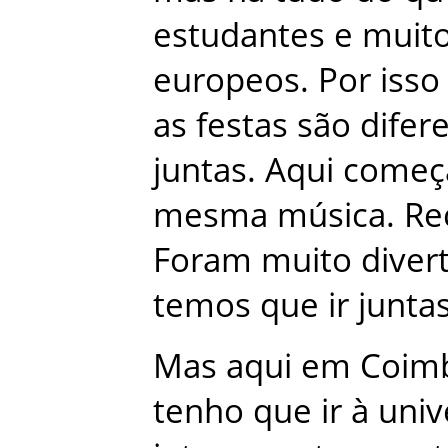
estudantes
e
muit
europeos
.
Por
isso
as
festas
são
difer
juntas
.
Aqui
come
mesma
música
.
Re
Foram
muito
diver
temos
que
ir
junta
Mas
aqui
em
Coim
tenho
que
ir
à
univ