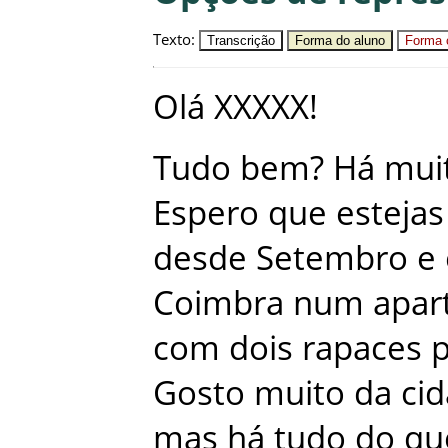
Texto
:
Transcrição
Forma do aluno
Forma c
Olá
XXXXX
!
Tudo
bem
?
Há
mui
Espero
que
estejas
desde
Setembro
e
Coimbra
num
apar
com
dois
rapaces
Gosto
muito
da
ci
mas
há
tudo
do
qu