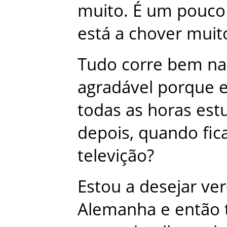
muito
.
É
um
pouco
está
a
chover
muit
Tudo
corre
bem
na
agradável
porque
todas
as
horas
est
depois
,
quando
fi
televição
?
Estou
a
desejar
ver
Alemanha
e
então