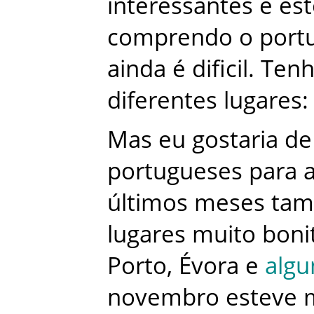
interessantes
e
es
comprendo
o
port
ainda
é
dificil
.
Ten
diferentes
lugares
:
Mas
eu
gostaria
de
portugueses
para
últimos
meses
ta
lugares
muito
boni
Porto
,
Évora
e
alg
novembro
esteve