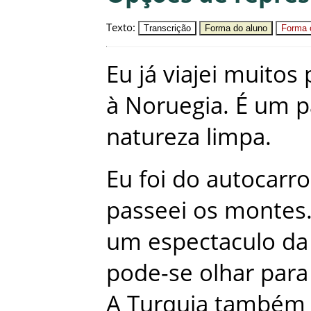
Texto
:
Transcrição
Forma do aluno
Forma c
Eu
já
viajei
muitos
à
Noruegia
.
É
um
p
natureza
limpa
.
Eu
foi
do
autocarro
passeei
os
montes
um
espectaculo
da
pode-se
olhar
para
A
Turquia
também