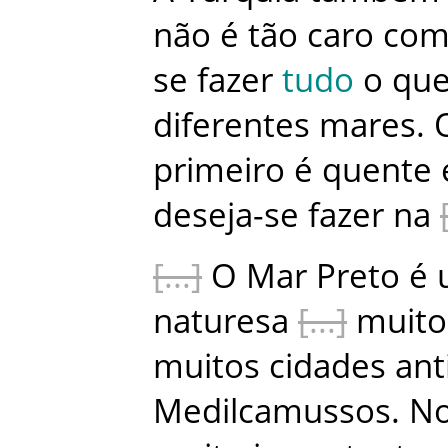
não
é
tão
caro
co
se
fazer
tudo
o
qu
diferentes
mares
.
primeiro
é
quente
deseja-se
fazer
na
O
Mar Preto
é
naturesa
muito
muitos
cidades
ant
Medilcamussos
.
N