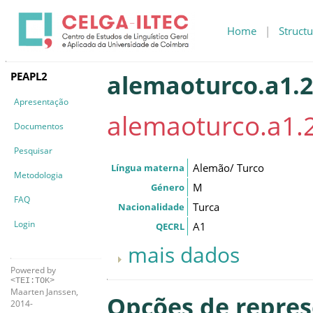
Home
|
Structu
PEAPL2
alemaoturco.a1.2
Apresentação
alemaoturco.a1.2
Documentos
Pesquisar
Alemão/ Turco
Língua materna
Metodologia
M
Género
FAQ
Turca
Nacionalidade
Login
A1
QECRL
mais dados
Powered by
<TEI:TOK>
Maarten Janssen,
Opções de repre
2014-