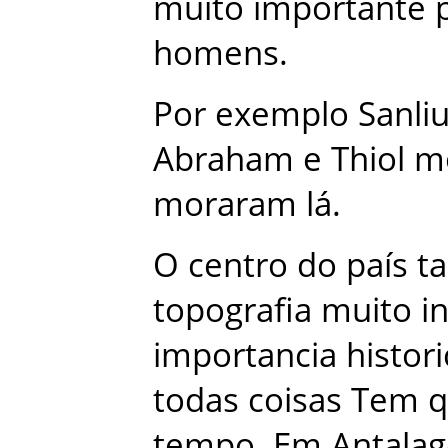
muito
importante
homens
.
Por
exemplo
Sanliu
Abraham
e
Thiol
m
moraram
lá
.
O
centro
do
país
t
topografia
muito
i
importancia
histori
todas
coisas
Tem
q
tempo
.
Em
Antalag