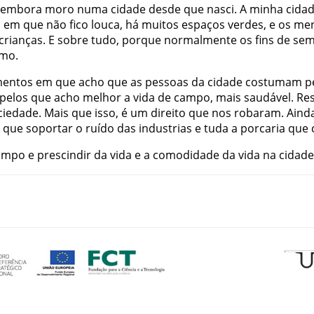
embora
moro
numa
cidade
desde
que
nasci
.
A
minha
cida
s
em
que
não
fico
louca
,
há
muitos
espaços
verdes
,
e
os
men
crianças
.
E
sobre
tudo
,
porque
normalmente
os
fins
de
sem
lmo
.
entos
em
que
acho
que
as
pessoas
da
cidade
costumam
p
pelos
que
acho
melhor
a
vida
de
campo
,
mais
saudável
.
Res
ciedade
.
Mais
que
isso
,
é
um
direito
que
nos
robaram
.
Aind
que
soportar
o
ruído
das
industrias
e
tuda
a
porcaria
que
ampo
e
prescindir
da
vida
e
a
comodidade
da
vida
na
cidade