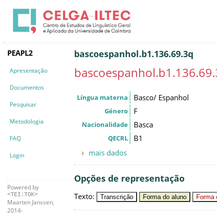
PEAPL2
bascoespanhol.b1.136.69.3q
bascoespanhol.b1.136.69
Apresentação
Documentos
Basco/ Espanhol
Língua materna
Pesquisar
F
Género
Metodologia
Basca
Nacionalidade
B1
QECRL
FAQ
mais dados
Login
Opções de representação
Powered by
Texto
:
<TEI:TOK>
Transcrição
Forma do aluno
Forma c
Maarten Janssen,
2014-