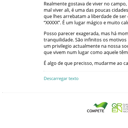
Realmente
gostava
de
viver
no
campo
,
mal
viver
ali
,
é
uma
das
poucas
cidade
que
lhes
arrebatam
a
liberdade
de
ser
“
XXXXX
”
.
É
um
lugar
mágico
e
muito
ca
Posso
parecer
exagerada
,
mas
há
mom
tranquilidade
.
São
infinitos
os
motivos
um
privilegio
actualmente
na
nossa
so
que
vivem
num
lugar
como
aquele
têm
É
algo
de
que
precisso
,
mudarme
ao
c
Descarregar texto