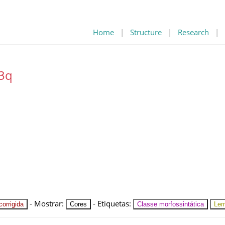
Home
|
Structure
|
Research
|
.3q
-
Mostrar
:
-
Etiquetas
:
orrigida
Cores
Classe morfossintática
Le