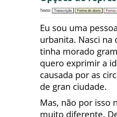
Texto
:
Transcrição
Forma do aluno
Forma c
Eu
sou
uma
pesso
urbanita
.
Nasci
na
tinha
morado
gra
quero
exprimir
a
i
causada
por
as
cir
de
gran
ciudade
.
Mas
,
não
por
isso
muito
diferente
.
D