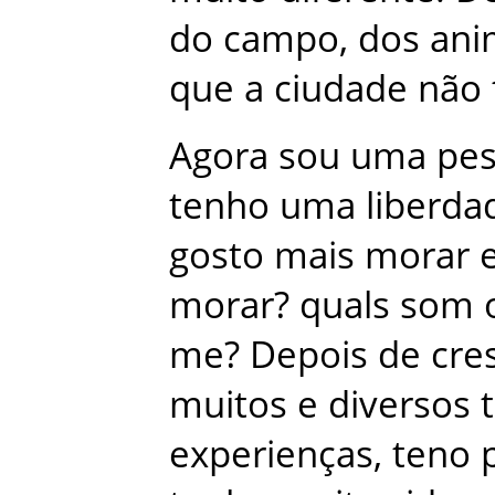
do
campo
,
dos
ani
que
a
ciudade
não
Agora
sou
uma
pe
tenho
uma
liberda
gosto
mais
morar
morar
?
quals
som
me
?
Depois
de
cre
muitos
e
diversos
experienças
,
teno