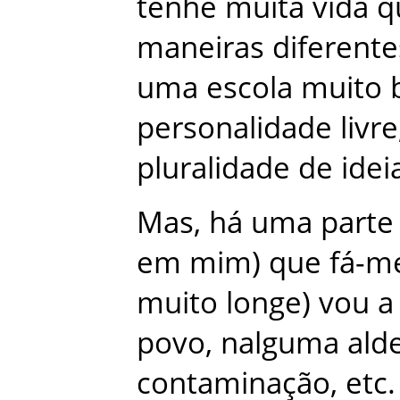
tenhe
muita
vida
q
maneiras
diferente
uma
escola
muito
personalidade
livre
pluralidade
de
idei
Mas
,
há
uma
parte
em
mim
)
que
fá-m
muito
longe
)
vou
a
povo
,
nalguma
ald
contaminação
,
etc
.