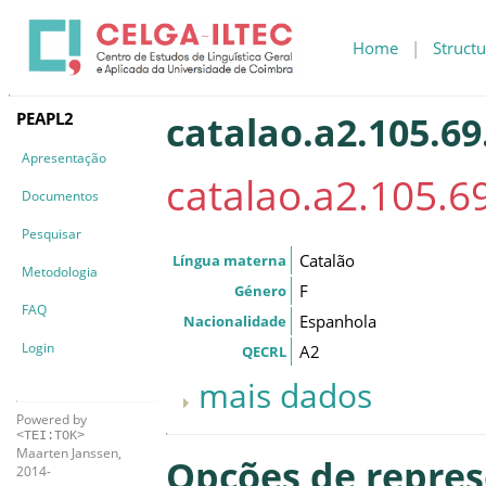
Home
|
Structu
PEAPL2
catalao.a2.105.69
Apresentação
catalao.a2.105.6
Documentos
Pesquisar
Catalão
Língua materna
Metodologia
F
Género
FAQ
Espanhola
Nacionalidade
Login
A2
QECRL
mais dados
Powered by
<TEI:TOK>
Maarten Janssen,
Opções de repre
2014-