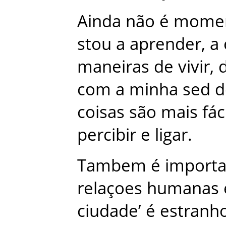
Ainda
não
é
mome
stou
a
aprender
,
a
maneiras
de
vivir
,
com
a
minha
sed
d
coisas
são
mais
fác
percibir
e
ligar
.
Tambem
é
import
relaçoes
humanas
ciudade’
é
estranh