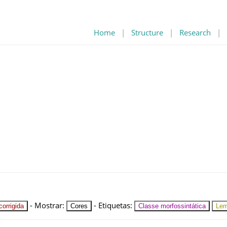
Home
|
Structure
|
Research
|
-
Mostrar
:
-
Etiquetas
:
orrigida
Cores
Classe morfossintática
Le