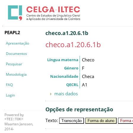
PEAPL2
checo.a1.20.6.1b
checo.a1.20.6.1b
Apresentação
Documentos
Checo
Língua materna
Pesquisar
F
Género
Metodologia
Checa
Nacionalidade
A1
QECRL
FAQ
mais dados
Login
Opções de representação
Powered by
Texto
:
<TEI:TOK>
Transcrição
Forma do aluno
Forma c
Maarten Janssen,
2014-