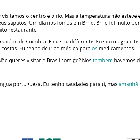
s
visitamos
o
centro
e
o
rio
.
Mas
a
temperatura
não
esteve
us
sapatos
.
Um
dia
nos
fomos
em
Brno
.
Brno
foi
muito
bon
ito
restaurante
.
rsidâde
de
Coimbra
.
E
eu
sou
differente
.
Eu
sou
magra
e
te
s
costas
.
Eu
tenho
de
ir
ao
médico
para
os
medicamentos
.
Não
queres
visitar
o
Brasil
comigo
?
Nos
também
havemos
d
íngua
portuguesa
.
Eu
tenho
saudades
para
ti
,
mas
amanhã