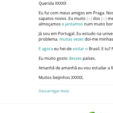
Querida
XXXXX
Eu
fui
com
meus
amigos
em
Praga
.
No
sapatos
novos
.
Eu
muito
dos
me
almoçamos
e
jantamos
num
muito
bon
Já
sou
em
Portugal
.
Eu
estudo
na
unive
problema
.
muitas
vezes
doi-me
minha
E
agora
eu
hei-de
visitar
o
Brasil
.
E
tu
?
Eu
muito
gosto
desses
países
.
Amanhã
de
amanhã
eu
vou
estudar
a
l
Muitos
beijinhos
XXXXX
.
Descarregar texto