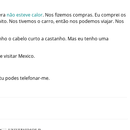
era
não
esteve
calor
.
Nos
fizemos
compras
.
Eu
comprei
os
ito
.
Nos
tivemos
o
carro
,
então
nos
podemos
viajar
.
Nos
nho
o
cabelo
curto
a
castanho
.
Mas
eu
tenho
uma
e
visitar
Mexico
.
tu
podes
telefonar-me
.