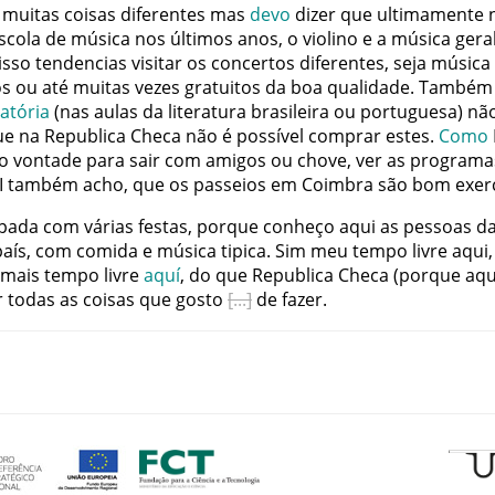
muitas
coisas
diferentes
mas
devo
dizer
que
ultimamente
scola
de
música
nos
últimos
anos
,
o
violino
e
a
música
gera
isso
tendencias
visitar
os
concertos
diferentes
,
seja
música
os
ou
até
muitas
vezes
gratuitos
da
boa
qualidade
.
Também
atória
(
nas
aulas
da
literatura
brasileira
ou
portuguesa
)
nã
ue
na
Republica
Checa
não
é
possível
comprar
estes
.
Como
o
vontade
para
sair
com
amigos
ou
chove
,
ver
as
programa
I
também
acho
,
que
os
passeios
em
Coimbra
são
bom
exer
pada
com
várias
festas
,
porque
conheço
aqui
as
pessoas
d
país
,
com
comida
e
música
tipica
.
Sim
meu
tempo
livre
aqui
,
mais
tempo
livre
aquí
,
do
que
Republica
Checa
(
porque
aqu
r
todas
as
coisas
que
gosto
de
fazer
.