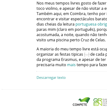
Nos
meus
tempos
livres
gosto
de
fazer
toco
violino
,
e
apesar
de
não
visitar
a
e
Também
aqui
,
em
Coimbra
,
tenho
por
encontrar
e
visitar
espectáculos
barat
dias
cheias
da
leitura
portuguesa
obrig
paras
mim
(
claro
em
português
)
,
porq
acostumada
,
a
noite
,
quando
não
tenh
visito
uma
piscina
perto
Cruz
de
Celas
.
A
maioria
do
meu
tempo
livre
está
ocu
organizar
as
festas
tipicas
de
cada
da
programa
Erasmus
,
e
apesar
de
ter
precisaria
muito
mais
tempo
para
faze
Descarregar texto