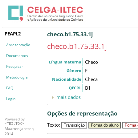
PEAPL2
checo.b1.75.33.1j
checo.b1.75.33.1j
Apresentação
Documentos
Checo
Língua materna
Pesquisar
F
Género
Metodologia
Checa
Nacionalidade
B1
QECRL
FAQ
mais dados
Login
Opções de representação
Powered by
Texto
:
<TEI:TOK>
Transcrição
Forma do aluno
Forma c
Maarten Janssen,
2014-