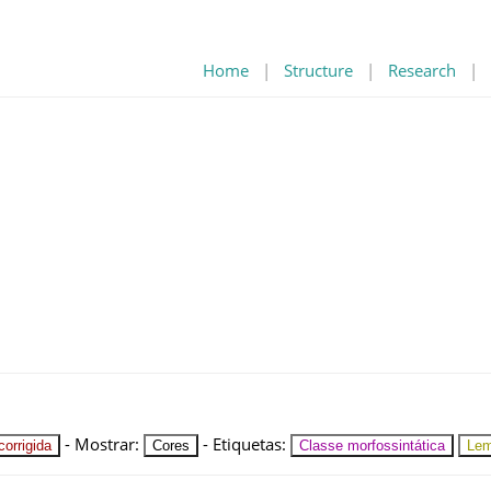
Home
|
Structure
|
Research
|
-
Mostrar
:
-
Etiquetas
:
orrigida
Cores
Classe morfossintática
Le