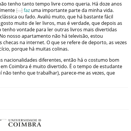
não
tenho
tanto
tempo
livre
como
queria
.
Há
doze
anos
lmente
faz
uma
importante
parte
da
minha
vida
.
clássica
ou
fado
.
Avaliú
muito
,
que
há
bastante
fácil
gosto
muito
de
ler
livros
,
mas
é
verdade
,
que
depois
as
o
tenho
vontade
para
ler
outras
livros
mais
divertidas
No
nosso
apartamento
não
há
televisão
,
estou
s
checas
na
internet
.
O
que
se
refere
de
deporto
,
as
vezes
cício
,
porque
há
muitas
colinas
.
as
nacionalidades
diferentes
,
então
há
o
costumo
bom
em
Coimbra
é
muito
divertido
.
É
o
tempo
de
estudante
í
não
tenho
que
trabalhar
)
,
parece-me
as
vezes
,
que