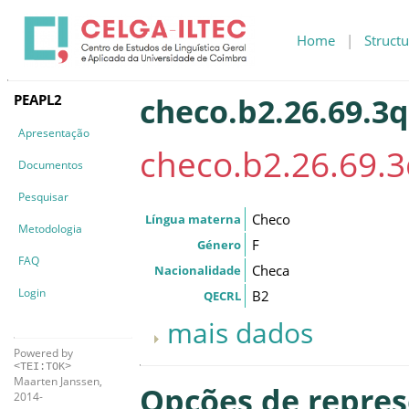
Home
|
Structu
PEAPL2
checo.b2.26.69.3q
Apresentação
checo.b2.26.69.
Documentos
Pesquisar
Checo
Língua materna
Metodologia
F
Género
FAQ
Checa
Nacionalidade
Login
B2
QECRL
mais dados
Powered by
<TEI:TOK>
Maarten Janssen,
Opções de repre
2014-