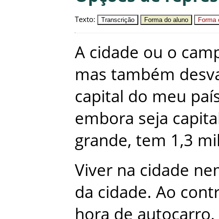
Texto
:
Transcrição
Forma do aluno
Forma c
A
cidade
ou
o
cam
mas
também
desv
capital
do
meu
paí
embora
seja
capita
grande
,
tem
1,3
mi
Viver
na
cidade
ne
da
cidade
.
Ao
contr
hora
de
autocarro
,