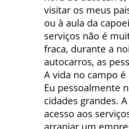
visitar
os
meus
pai
ou
à
aula
da
capoei
serviços
não
é
mui
fraca
,
durante
a
no
autocarros
,
as
pes
A
vida
no
campo
é
Eu
pessoalmente
n
cidades
grandes
.
A
acesso
aos
serviço
arranjar
um
empre