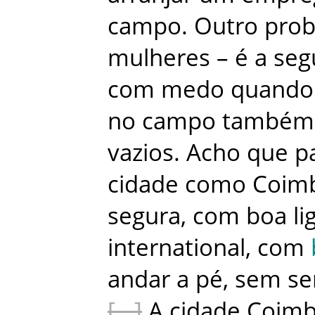
campo
.
Outro
pro
mulheres
–
é
a
seg
com
medo
quando
no
campo
também
vazios
.
Acho
que
p
cidade
como
Coim
segura
,
com
boa
li
international
,
com
andar
a
pé
,
sem
se
A
cidade
Coimb