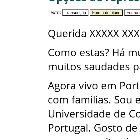
Texto
:
Transcrição
Forma do aluno
Forma c
Querida
XXXXX
XXX
Como
estas
?
Há
mu
muitos
saudades
p
Agora
vivo
em
Port
com
familias
.
Sou
Universidade de C
Portugal
.
Gosto
de