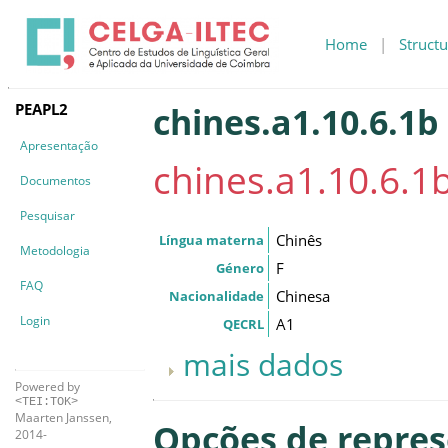
Home
|
Structu
PEAPL2
chines.a1.10.6.1b
Apresentação
chines.a1.10.6.1
Documentos
Pesquisar
Chinês
Língua materna
Metodologia
F
Género
FAQ
Chinesa
Nacionalidade
Login
A1
QECRL
mais dados
Powered by
<TEI:TOK>
Maarten Janssen,
Opções de repre
2014-