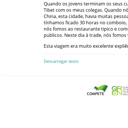
Quando
os
jovens
terminam
os
seus
c
Tibet
com
os
meus
colegas
.
Quando
n
China
,
esta
cidade
,
havia
muitas
pesso
tínhamos
ficado
30
horas
no
comboio
,
nós
fomos
ao
restaurante
tipico
e
com
publicos
.
Neste
dia
à
trade
,
nós
fomos
Esta
viagem
era
muito
excelente
expliê
Descarregar texto