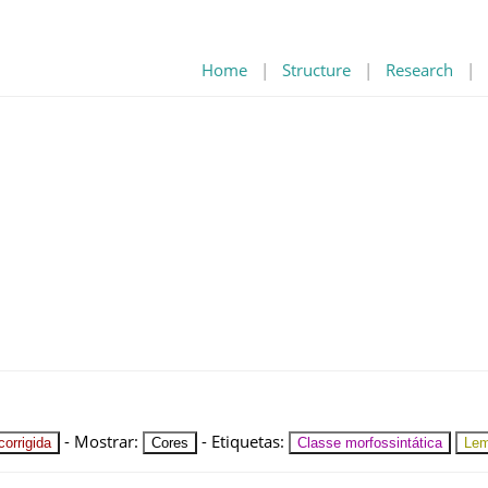
Home
|
Structure
|
Research
|
-
Mostrar
:
-
Etiquetas
:
orrigida
Cores
Classe morfossintática
Le