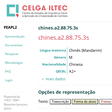
PEAPL2
chines.a2.88.75.3s
chines.a2.88.75.3s
Apresentação
Documentos
Chinês (Mandarim)
Língua materna
Pesquisar
M
Género
Metodologia
Chinesa
Nacionalidade
A2+
QECRL
FAQ
mais dados
Login
Opções de representação
Powered by
Texto
:
<TEI:TOK>
Transcrição
Forma do aluno
Forma c
Maarten Janssen,
2014-