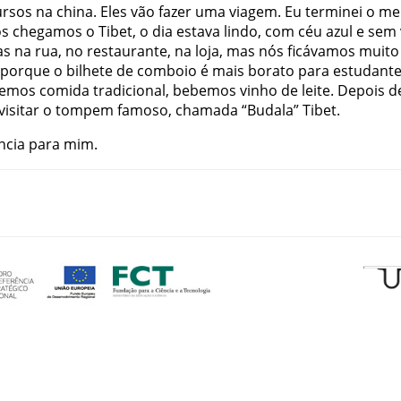
ursos
na
china
.
Eles
vão
fazer
uma
viagem
.
Eu
terminei
o
me
ós
chegamos
o
Tibet
,
o
dia
estava
lindo
,
com
céu
azul
e
sem
as
na
rua
,
no
restaurante
,
na
loja
,
mas
nós
ficávamos
muito
porque
o
bilhete
de
comboio
é
mais
borato
para
estudant
emos
comida
tradicional
,
bebemos
vinho
de
leite
.
Depois
d
visitar
o
tompem
famoso
,
chamada
“
Budala
”
Tibet
.
ncia
para
mim
.