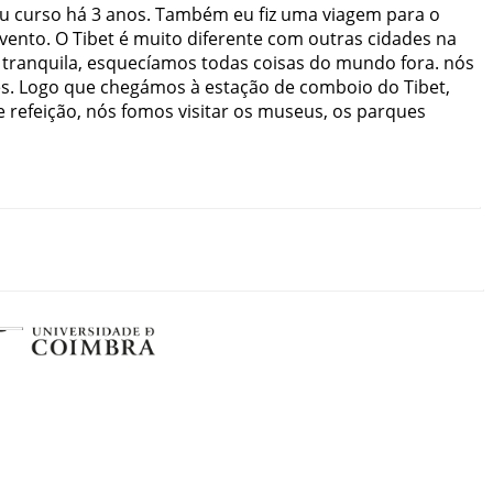
u
curso
há
3
anos
.
Também
eu
fiz
uma
viagem
para
o
vento
.
O
Tibet
é
muito
diferente
com
outras
cidades
na
tranquila
,
esquecíamos
todas
coisas
do
mundo
fora
.
nós
es
.
Logo
que
chegámos
à
estação
de
comboio
do
Tibet
,
e
refeição
,
nós
fomos
visitar
os
museus
,
os
parques